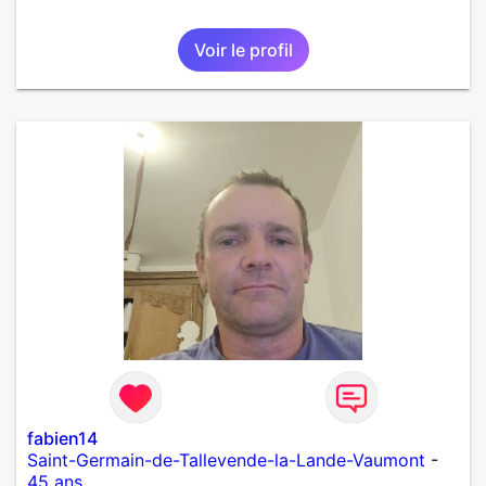
Voir le profil
fabien14
Saint-Germain-de-Tallevende-la-Lande-Vaumont
-
45 ans