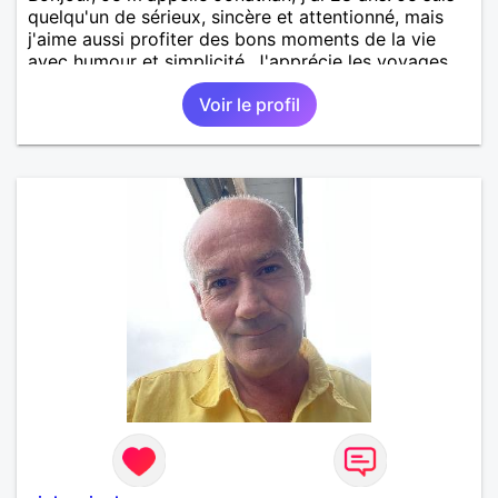
quelqu'un de sérieux, sincère et attentionné, mais
j'aime aussi profiter des bons moments de la vie
avec humour et simplicité. J'apprécie les voyages,
les découvertes, les jeux vidéo et les moments de
Voir le profil
détente. Je suis à la recherche d'une personne
authentique avec qui partager de belles
expériences, construire une relation sérieuse basée
sur la confiance, le respect et la complicité. Si tu
apprécies les conversations sincères, les fous rires
et les personnes qui savent ce qu'elles veulent,
n'hésite pas à venir discuter. Au plaisir de faire
connaissance !