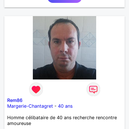
Rem86
Margerie-Chantagret
-
40 ans
Homme célibataire de 40 ans recherche rencontre
amoureuse