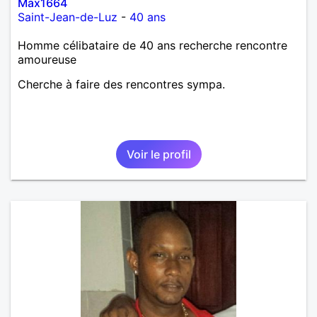
Max1664
Saint-Jean-de-Luz
-
40 ans
Homme célibataire de 40 ans recherche rencontre
amoureuse
Cherche à faire des rencontres sympa.
Voir le profil