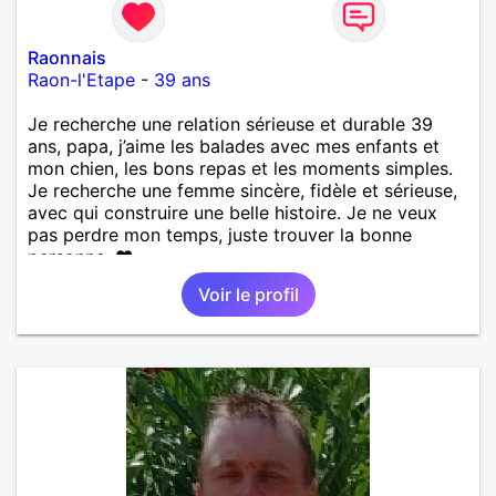
Raonnais
Raon-l'Etape
-
39 ans
Je recherche une relation sérieuse et durable 39
ans, papa, j’aime les balades avec mes enfants et
mon chien, les bons repas et les moments simples.
Je recherche une femme sincère, fidèle et sérieuse,
avec qui construire une belle histoire. Je ne veux
pas perdre mon temps, juste trouver la bonne
personne. ❤️
Voir le profil