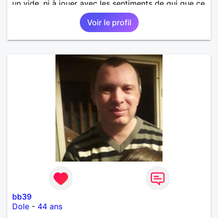
un vide, ni à jouer avec les sentiments de qui que ce
soit. J'aimerais simplement apprendre à connaître
Voir le profil
une personne avec qui partager des conversations,
des moments de vie et, si le destin le permet,
construire une belle relation. En revanche, je préfère
être clair dès le départ : je ne donnerai jamais
d'argent, sous quelque prétexte que ce soit. Si votre
objectif est de demander une aide financière ou de
profiter de la générosité des autres, nous perdrons
tous les deux notre temps. Si, en revanche, vous
recherchez une relation honnête, basée sur la
confiance, le respect et la bienveillance, ce sera
avec plaisir que nous pourrons faire connaissance.
bb39
Dole
-
44 ans