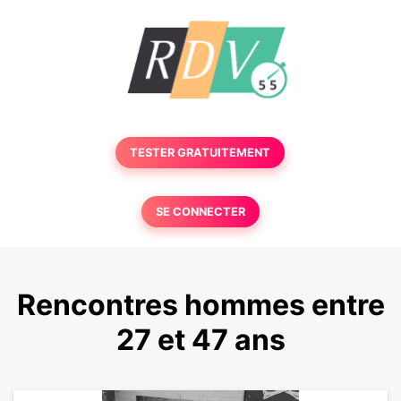
TESTER GRATUITEMENT
SE CONNECTER
Rencontres hommes entre
27 et 47 ans