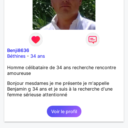
Benji8636
Béthines
-
34 ans
Homme célibataire de 34 ans recherche rencontre
amoureuse
Bonjour mesdames je me présente je m'appelle
Benjamin g 34 ans et je suis à la recherche d'une
femme sérieuse attentionné
Voir le profil