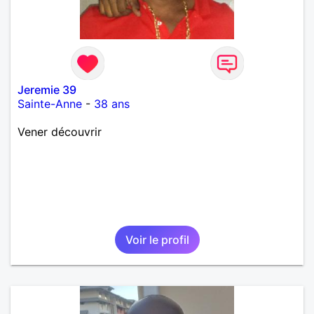
Jeremie 39
Sainte-Anne
-
38 ans
Vener découvrir
Voir le profil