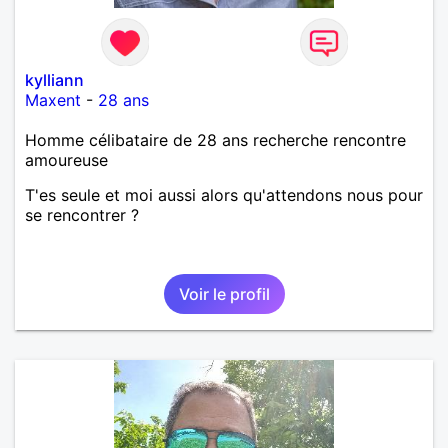
kylliann
Maxent
-
28 ans
Homme célibataire de 28 ans recherche rencontre
amoureuse
T'es seule et moi aussi alors qu'attendons nous pour
se rencontrer ?
Voir le profil