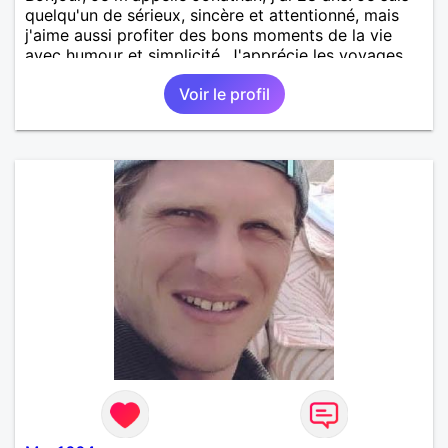
quelqu'un de sérieux, sincère et attentionné, mais
j'aime aussi profiter des bons moments de la vie
avec humour et simplicité. J'apprécie les voyages,
les découvertes, les jeux vidéo et les moments de
Voir le profil
détente. Je suis à la recherche d'une personne
authentique avec qui partager de belles
expériences, construire une relation sérieuse basée
sur la confiance, le respect et la complicité. Si tu
apprécies les conversations sincères, les fous rires
et les personnes qui savent ce qu'elles veulent,
n'hésite pas à venir discuter. Au plaisir de faire
connaissance !