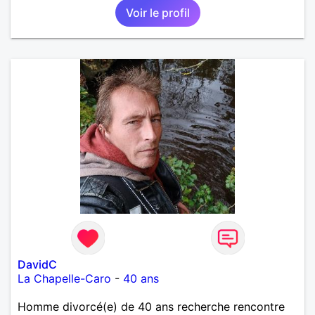
Voir le profil
DavidC
La Chapelle-Caro
-
40 ans
Homme divorcé(e) de 40 ans recherche rencontre