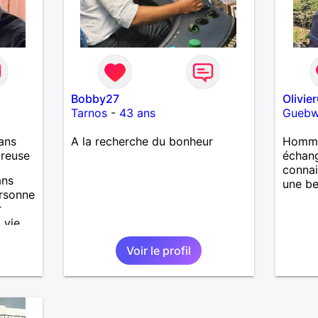
Bobby27
Olivie
Tarnos
-
43 ans
Guebwi
ans
A la recherche du bonheur
Homme
ureuse
échang
connai
ans
une be
ersonne
r
 vie
Voir le profil