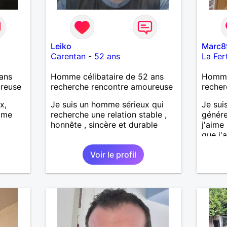
Leiko
Marc8
Carentan
-
52 ans
La Fer
ans
Homme célibataire de 52 ans
Homme 
ureuse
recherche rencontre amoureuse
recher
x,
Je suis un homme sérieux qui
Je sui
mme
recherche une relation stable ,
génére
honnête , sincère et durable
j'aime
que j'a
sincèr
Voir le profil
pas qu
j'aime
cherch
et sér