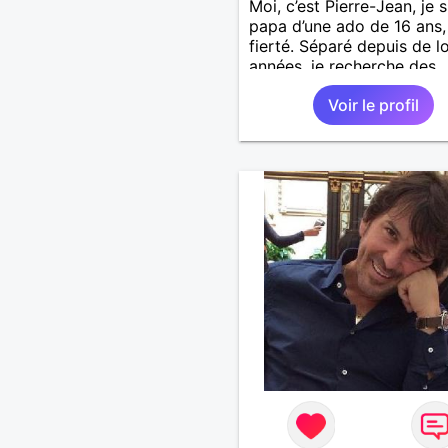
Moi, c’est Pierre-Jean, je s
papa d’une ado de 16 ans
fierté. Séparé depuis de 
années, je recherche des
affinités amicales afin de
Voir le profil
rompre une solitude parfo
difficile à gérer ainsi que 
le vague à l’âme. L’amitié 
extrêmement importante 
yeux mais peut se décline
des sentiments plus puiss
« Le temps fera son œuvr
disait Arthur Schopenhaue
philosophe allemand que j
J’aime discuter sans pour 
être trop locace. Je suis 
de qualités avec très peu
défauts. Je suis altruiste,
bienveillant, empathique,
attentionné, honnête,
respectueux, doux de car
et compréhensif : je laisse
« glisser » beaucoup de c