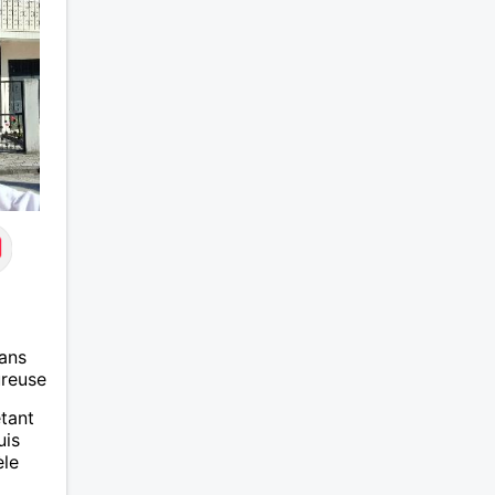
ans
ureuse
étant
uis
èle