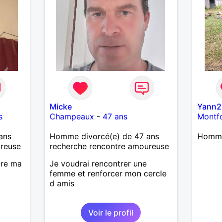
Micke
Yann2
s
Champeaux
-
47 ans
Montf
ans
Homme divorcé(e) de 47 ans
Homme
ureuse
recherche rencontre amoureuse
ire ma
Je voudrai rencontrer une
femme et renforcer mon cercle
d amis
Voir le profil