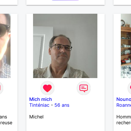
Mich mich
Nouno
Tinténiac
-
56 ans
Roann
ans
Michel
Homme
ureuse
recher