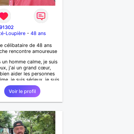
91302
té-Loupière
-
48 ans
célibataire de 48 ans
che rencontre amoureuse
s un homme calme, je suis
ux, j'ai un grand cœur,
 bien aider les personnes
ime, je suis sérieux, je suis
e, je suis honnête, j'aime
Voir le profil
'on joue avec moi et
 pas les mensonges. Je
e une relation amoureuse
ieuse.