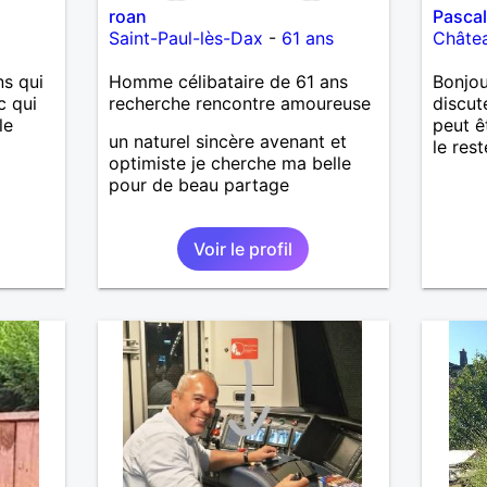
roan
Pascal
as
Saint-Paul-lès-Dax
-
61 ans
Châte
ne que
 n’y
s qui
Homme célibataire de 61 ans
Bonjou
ce et
c qui
recherche rencontre amoureuse
discut
le
peut ê
suis un
un naturel sincère avenant et
le res
nsi
optimiste je cherche ma belle
aire
pour de beau partage
le
e
Voir le profil
us le
me
serai
père.