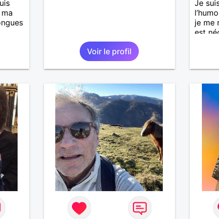
uis
Je suis
, ma
l’humou
longues
je me 
est né
Voir le profil
is
casser
reste
à mes
r en
ants.
e »
r,
’adore.
autant
bourré
 de
actère
hoses.