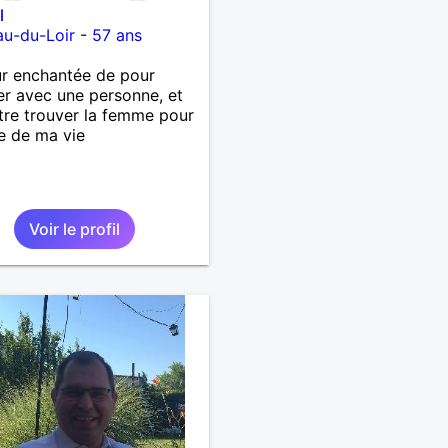
l
au-du-Loir
-
57 ans
r enchantée de pour
er avec une personne, et
tre trouver la femme pour
te de ma vie
Voir le profil