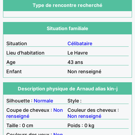
Type de rencontre recherché
Situation familiale
Situation
Célibataire
Lieu d'habitation
Le Havre
Age
43 ans
Enfant
Non renseigné
Description physique de Arnaud alias kin-j
Silhouette :
Normale
Style :
Coupe de cheveux :
Non
Couleur des cheveux :
renseigné
Non renseigné
Taille : 0 cm
Poids : 0 kg
Couleurs des yeux :
Non