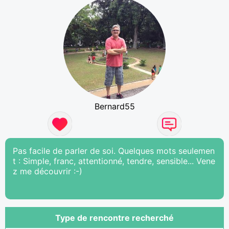
Bernard55
Pas facile de parler de soi. Quelques mots seulemen
t : Simple, franc, attentionné, tendre, sensible... Vene
z me découvrir :-)
Type de rencontre recherché