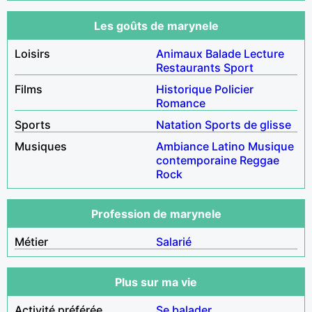
Les goûts de marynele
Loisirs
Animaux
Balade
Lecture
Restaurants
Sport
Films
Historique
Policier
Romance
Sports
Natation
Sports de glisse
Musiques
Ambiance
Latino
Musique
contemporaine
Reggae
Rock
Profession de marynele
Métier
Salarié
Plus sur ma vie
Activité préférée
Se balader