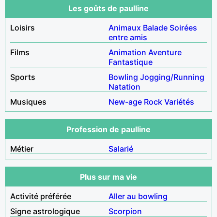
Les goûts de paulline
Loisirs
Animaux
Balade
Soirées
entre amis
Films
Animation
Aventure
Fantastique
Sports
Bowling
Jogging/Running
Natation
Musiques
New-age
Rock
Variétés
Profession de paulline
Métier
Salarié
Plus sur ma vie
Activité préférée
Aller au bowling
Signe astrologique
Scorpion