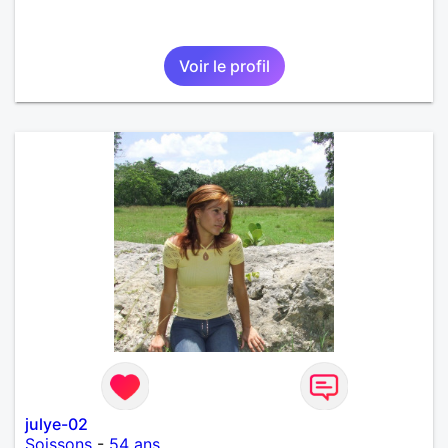
Voir le profil
julye-02
Soissons
-
54 ans