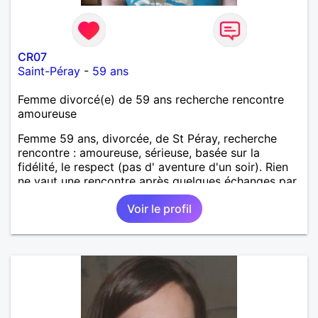
CR07
Saint-Péray
-
59 ans
Femme divorcé(e) de 59 ans recherche rencontre
amoureuse
Femme 59 ans, divorcée, de St Péray, recherche
rencontre : amoureuse, sérieuse, basée sur la
fidélité, le respect (pas d' aventure d'un soir). Rien
ne vaut une rencontre après quelques échanges par
messages pour savoir si il y a un feeling entre les
Voir le profil
deux et le désir de se revoir. Au plaisir de se
découvrir...