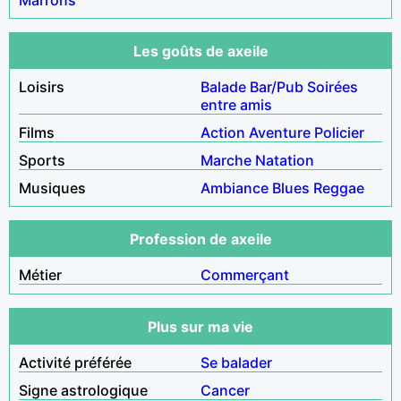
Les goûts de axeile
Loisirs
Balade
Bar/Pub
Soirées
entre amis
Films
Action
Aventure
Policier
Sports
Marche
Natation
Musiques
Ambiance
Blues
Reggae
Profession de axeile
Métier
Commerçant
Plus sur ma vie
Activité préférée
Se balader
Signe astrologique
Cancer