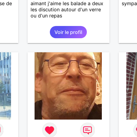
ise de
aimant j'aime les balade a deux
sympa
nsi
les discution autour d'un verre
aire
ou d'un repas
le
e
Voir le profil
us le
me
serai
père.