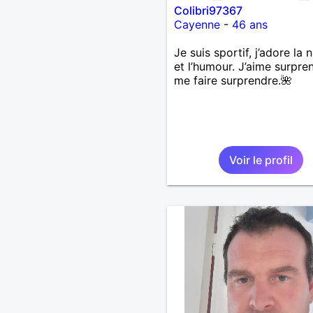
Colibri97367
Cayenne
-
46 ans
Je suis sportif, j’adore la 
et l’humour. J’aime surpre
me faire surprendre.🌺
Voir le profil