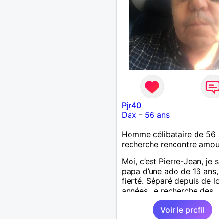
Pjr40
Dax
-
56 ans
Homme célibataire de 56 
recherche rencontre amo
Moi, c’est Pierre-Jean, je s
papa d’une ado de 16 ans
fierté. Séparé depuis de 
années, je recherche des
affinités amicales afin de
Voir le profil
rompre une solitude parfo