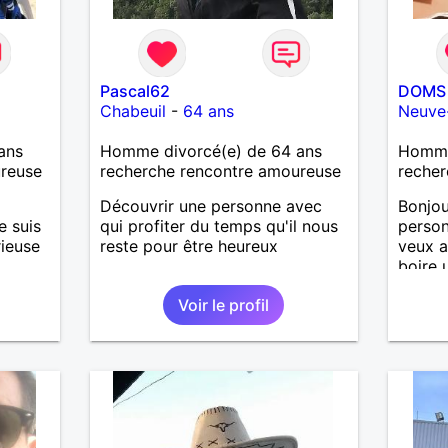
Pascal62
DOMS 
Chabeuil
-
64 ans
Neuve
ans
Homme divorcé(e) de 64 ans
Homme
ureuse
recherche rencontre amoureuse
recher
Découvrir une personne avec
Bonjou
e suis
qui profiter du temps qu'il nous
person
rieuse
reste pour être heureux
veux a
boire 
e vous
maison
Voir le profil
etc...l
ensemb
faire 
, aller
par de