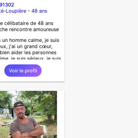
91302
té-Loupière
-
48 ans
célibataire de 48 ans
che rencontre amoureuse
s un homme calme, je suis
ux, j'ai un grand cœur,
 bien aider les personnes
ime, je suis sérieux, je suis
e, je suis honnête, j'aime
Voir le profil
'on joue avec moi et
 pas les mensonges. Je
e une relation amoureuse
ieuse.