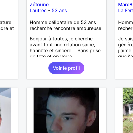
Zétoune
Marc8
Lautrec
-
53 ans
La Fer
nature
Homme célibataire de 53 ans
Homme 
ndre et
recherche rencontre amoureuse
recher
Bonjour à toutes, je cherche
Je sui
avant tout une relation saine,
génére
honnête et sincère.... Sans prise
j'aime
de tête et on verra
que j'a
sincèr
Voir le profil
pas qu
j'aime
cherch
et sér