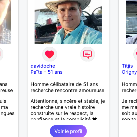
davidoche
Titjis
Païta
-
51 ans
Origny
ans
Homme célibataire de 51 ans
Homme 
ureuse
recherche rencontre amoureuse
recher
uis
Attentionné, sincère et stable, je
Je rec
, ma
recherche une vraie histoire
me ma
longues
construite sur le respect, la
soit a
confiance et la complicité ❤️
son to
J’aime les choses simples de la
simpli
Voir le profil
is
vie : la nature, la mer, les
ces dé