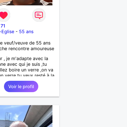
71
-Eglise
-
55 ans
 veuf/veuve de 55 ans
che rencontre amoureuse
r , je m'adapte avec la
ne avec qui je suis ,tu
llez boire un verre ,on va
un verre tu veux resté à la
 ,on reste
Voir le profil
'important c'est d'etre
le .j'aime me balader ,
du sport , regarder des film
 au théatre etc et j'aime
ssus tous rire