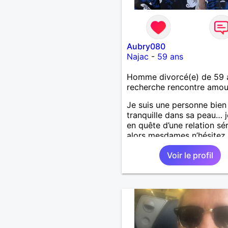
Aubry080
Najac
-
59 ans
Homme divorcé(e) de 59 
recherche rencontre amo
Je suis une personne bien
tranquille dans sa peau… j
en quête d’une relation sé
alors mesdames n’hésitez
surtout pas ! Au plaisir d
Voir le profil
lire. Laissez-moi vos infos