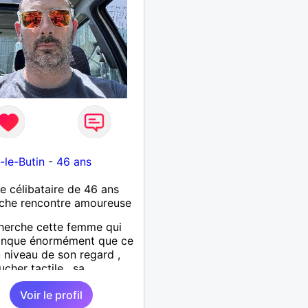
-le-Butin
-
46 ans
célibataire de 46 ans
che rencontre amoureuse
herche cette femme qui
nque énormément que ce
u niveau de son regard ,
ucher tactile , sa
cité , sa douceur bref tout
Voir le profil
fauts et ses qualités pour