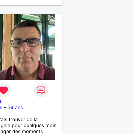
lation pérenne
4
n
-
54 ans
rais trouver de la
gnie pour quelques mois
rtager des moments