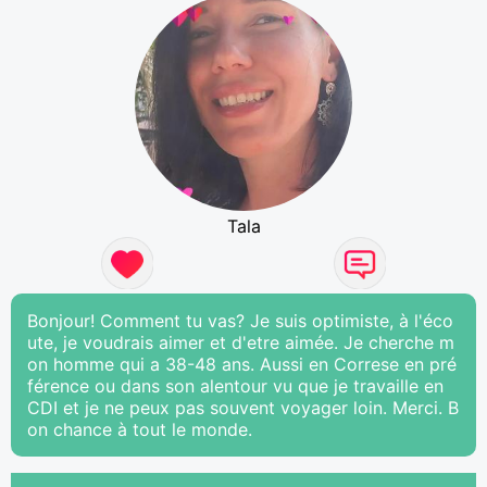
Tala
Bonjour! Comment tu vas? Je suis optimiste, à l'éco
ute, je voudrais aimer et d'etre aimée. Je cherche m
on homme qui a 38-48 ans. Aussi en Correse en pré
férence ou dans son alentour vu que je travaille en
CDI et je ne peux pas souvent voyager loin. Merci. B
on chance à tout le monde.